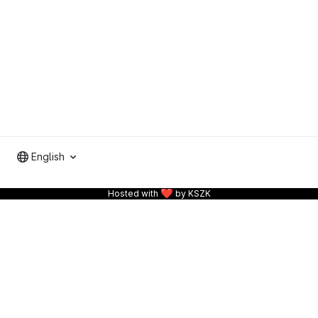
English
❤
Hosted with
by KSZK