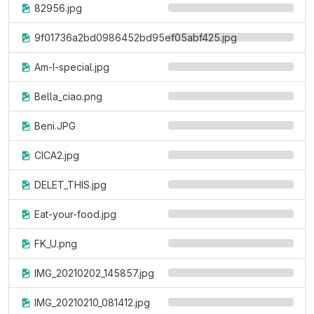
82956.jpg
9f01736a2bd0986452bd95ef05abf425.jpg
Am-I-special.jpg
Bella_ciao.png
Beni.JPG
CICA2.jpg
DELET_THIS.jpg
Eat-your-food.jpg
FK_U.png
IMG_20210202_145857.jpg
IMG_20210210_081412.jpg