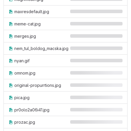
maxresdefault.jpg
meme-cat.jpg
merges.jpg
nem_tul_boldog_macska.jpg
nyan.gif
omnom.jpg
original-propurrtions.jpg
pica.jpg
pr0olo2a06i41.jpg
prozac.jpg