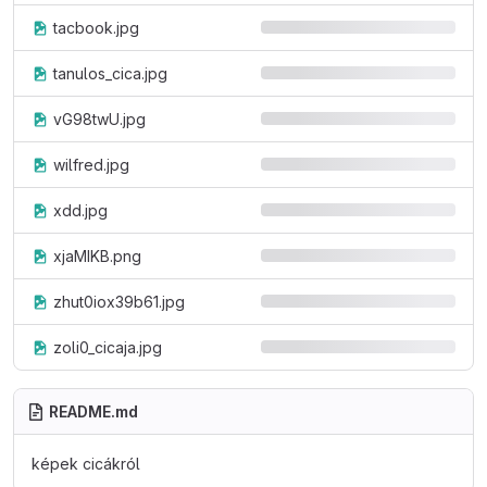
tacbook.jpg
tanulos_cica.jpg
vG98twU.jpg
wilfred.jpg
xdd.jpg
xjaMIKB.png
zhut0iox39b61.jpg
zoli0_cicaja.jpg
README.md
képek cicákról