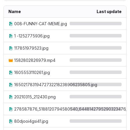
Name
Last update
008-FUNNY-CAT-MEME.jpg
1 -1252775936.jpg
117851979523.jpg
1582802826979.mp4
1605553110261.jpg
16502178319472732218238906235805.jpg
20210315_212430.png
278587876_5188120794580540_6448142795290323476_n.
80djooi4gsi41.jpg