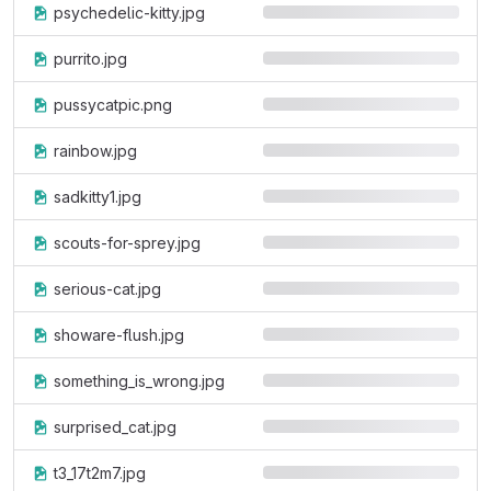
psychedelic-kitty.jpg
purrito.jpg
pussycatpic.png
rainbow.jpg
sadkitty1.jpg
scouts-for-sprey.jpg
serious-cat.jpg
showare-flush.jpg
something_is_wrong.jpg
surprised_cat.jpg
t3_17t2m7.jpg