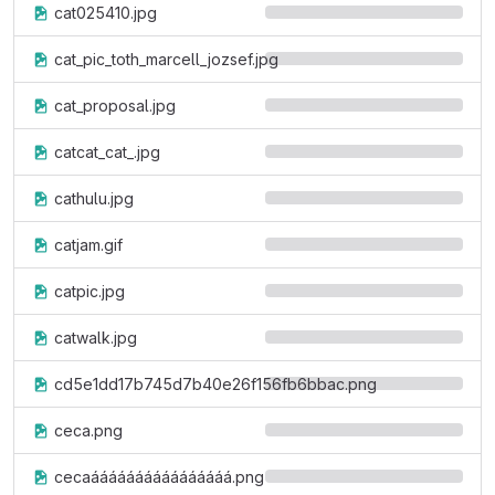
cat025410.jpg
cat_pic_toth_marcell_jozsef.jpg
cat_proposal.jpg
catcat_cat_.jpg
cathulu.jpg
catjam.gif
catpic.jpg
catwalk.jpg
cd5e1dd17b745d7b40e26f156fb6bbac.png
ceca.png
cecaáááááááááááááááá.png