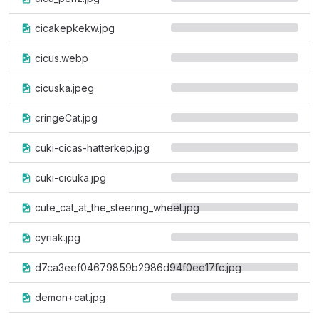
cicakepkekw.jpg
cicus.webp
cicuska.jpeg
cringeCat.jpg
cuki-cicas-hatterkep.jpg
cuki-cicuka.jpg
cute_cat_at_the_steering_wheel.jpg
cyriak.jpg
d7ca3eef04679859b2986d94f0ee17fc.jpg
demon+cat.jpg