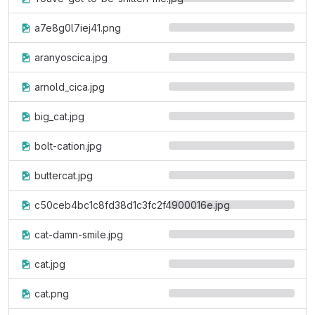
a7e8g0l7iej41.png
aranyoscica.jpg
arnold_cica.jpg
big_cat.jpg
bolt-cation.jpg
buttercat.jpg
c50ceb4bc1c8fd38d1c3fc2f4900016e.jpg
cat-damn-smile.jpg
cat.jpg
cat.png