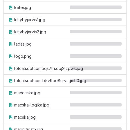
keter.jpg
kittybyjarvis1.jpg
kittybyjarvis2.jpg
ladas.jpg
logo.png
lolcatsdotcombqs7lrsqbj2lzpwk.jpg
lolcatsdotcomib5v9oe8urvsgmh0.jpg
macccska.jpg
macska-logika.jpg
macska.jpg
magnificatn.jpg