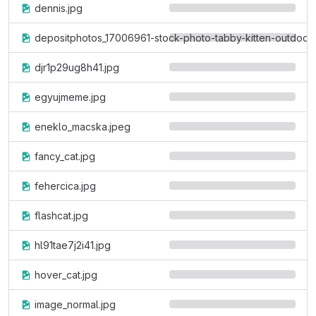
dennis.jpg
depositphotos_17006961-stock-photo-tabby-kitten-outdoor
djr1p29ug8h41.jpg
egyujmeme.jpg
eneklo_macska.jpeg
fancy_cat.jpg
fehercica.jpg
flashcat.jpg
hl91tae7j2i41.jpg
hover_cat.jpg
image_normal.jpg