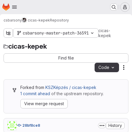
Homepage
Skip to main content
M
csbarsony
cicas-kepek
Repository
cicas-
csbarsony-master-patch-36591
kepek
cicas-kepek
Find file
Code
Act
Forked from
KSZKépzés / cicas-kepek
1 commit ahead
of the upstream repository.
View merge request
History
28bf8ce8