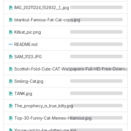
IMG_20211224_152932__1_.jpg
Istanbul-Famous-Fat-Cat-copy.jpg
Kitkat_pic.png
README.md
SAM_3123.JPG
Scottish-Fold-Cute-CAT-Wallpapers-Full-HD-Free-Downloa
Smiling-Cat.jpg
TANK.jpg
The_prophecy_is_true_kitty.jpg
Top-30-Funny-Cat-Memes-Hilarious.jpg
Youve-got-to-be-shitten-me.jpg